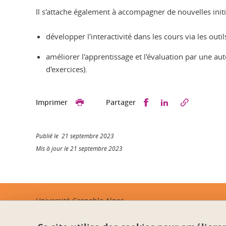
Il s'attache également à accompagner de nouvelles initia
développer l'interactivité dans les cours via les outi
améliorer l'apprentissage et l'évaluation par une a
d'exercices).
Partager sur Faceb
Partager sur L
Imprimer
Partager
Publié le 21 septembre 2023
Mis à jour le 21 septembre 2023
Université Grenoble Alpes
621 avenue Centrale
38400 Saint-Martin-d'Hères