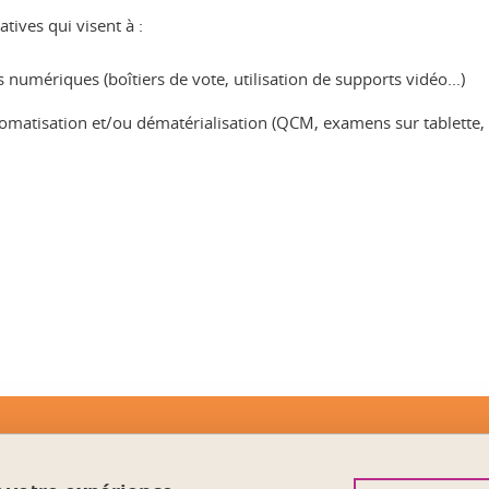
tives qui visent à :
ls numériques (boîtiers de vote, utilisation de supports vidéo...)
utomatisation et/ou dématérialisation (QCM, examens sur tablette,
ook
inkedIn
Contact
Crédits