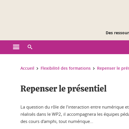
Gestion des cookies
Des ressourc
Ouvrir le menu principal
Ouvrir le moteur de recherche
Vous êtes ici :
Accueil
Flexibilité des formations
Repenser le pré
Repenser le présentiel
La question du rôle de l'interaction entre numérique et
réalisés dans le WP2, il accompagnera les équipes péd
des cours d'amphi, tout numérique…