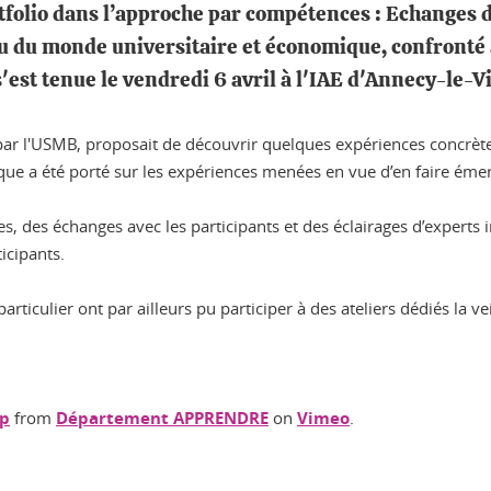
tfolio dans l’approche par compétences : Echanges 
su du monde universitaire et économique, confronté 
s'est tenue le vendredi 6 avril à l'IAE d'Annecy-le-V
e par l'USMB, proposait de découvrir quelques expériences concrè
e a été porté sur les expériences menées en vue d’en faire émerger
es, des échanges avec les participants et des éclairages d’experts 
icipants.
rticulier ont par ailleurs pu participer à des ateliers dédiés la vei
up
from
Département APPRENDRE
on
Vimeo
.
ook
inkedIn