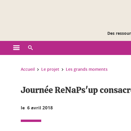
Gestion des cookies
Des ressourc
Ouvrir le menu principal
Ouvrir le moteur de recherche
Vous êtes ici :
Accueil
Le projet
Les grands moments
Journée ReNaPs'up consacré
le 6 avril 2018