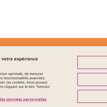
Contact
r votre expérience
Crédits
Mentions légales
ation optimale, de mesurer
Données personnelles
es fonctionnalités avancées.
user ces cookies. Vous pouvez
n cliquant sur le lien "Gestion
Gestion des cookies
Accessibilité : non conforme
n des données personnelles