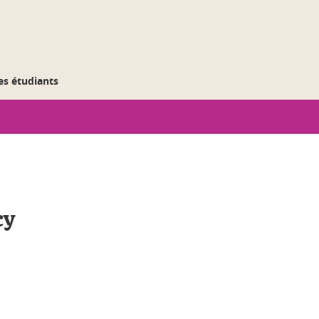
des étudiants
cy