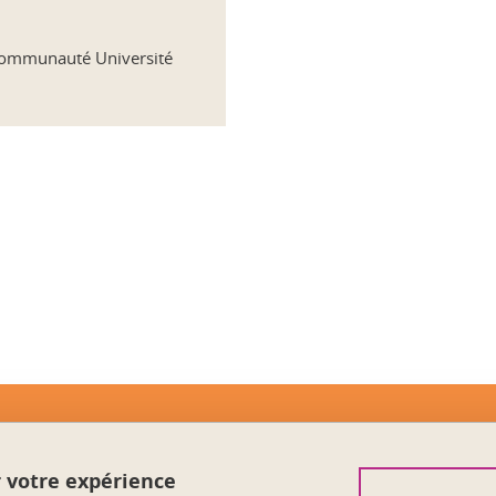
a Communauté Université
ook
inkedIn
Contact
r votre expérience
Crédits