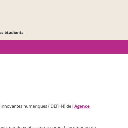
des étudiants
ns innovantes numériques (IDEFI-N) de l'
Agence
ments par deux biais : en assurant la promotion de