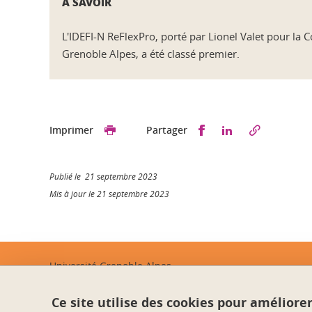
À SAVOIR
L'IDEFI-N ReFlexPro, porté par Lionel Valet pour l
Grenoble Alpes, a été classé premier.
Partager sur Faceb
Partager sur L
Imprimer
Partager
Publié le 21 septembre 2023
Mis à jour le 21 septembre 2023
Université Grenoble Alpes
621 avenue Centrale
38400 Saint-Martin-d'Hères
Ce site utilise des cookies pour améliore