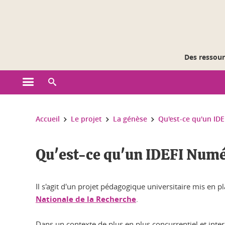
Gestion des cookies
Des ressourc
Ouvrir le menu principal
Ouvrir le moteur de recherche
Vous êtes ici :
Accueil
Le projet
La génèse
Qu'est-ce qu'un ID
Qu'est-ce qu'un IDEFI Numé
Il s'agit d'un projet pédagogique universitaire mis en p
Nationale de la Recherche
.
Dans un contexte de plus en plus concurrentiel et inter