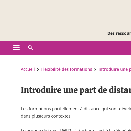
Gestion des cookies
Des ressourc
Ouvrir le menu principal
Ouvrir le moteur de recherche
Vous êtes ici :
Accueil
Flexibilité des formations
Introduire une 
Introduire une part de dist
Les formations partiellement à distance qui sont dével
dans plusieurs contextes.
Le groupe de travail WP2 s'attachera ainsi à la réingé