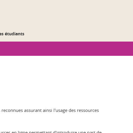
des étudiants
s reconnues assurant ainsi l'usage des ressources
urces en ligne permettant d'introduire une part de