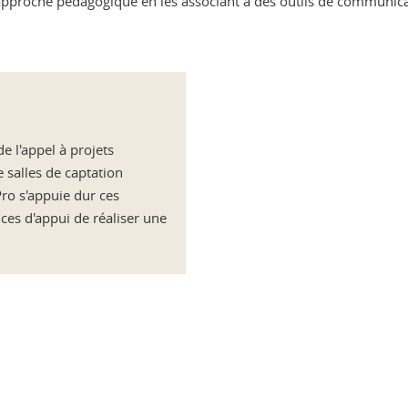
approche pédagogique en les associant à des outils de communicati
e l'appel à projets
salles de captation
ro s'appuie dur ces
es d'appui de réaliser une
ook
inkedIn