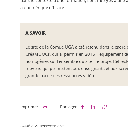
dans le contexte d'une formation, sont intégrés à une 
au numérique efficace.
À SAVOIR
Le site de la Comue UGA a été retenu dans le cadre d
CréaMOOCs, qui a permis en 2015 l' équipement de 
homogènes sur l'ensemble du site. Le projet ReFlexP
moyens qui permettent aux enseignants et aux servic
grande partie des ressources vidéo.
Partager sur Faceb
Partager sur L
Imprimer
Partager
Publié le 21 septembre 2023